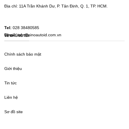
Địa chỉ: 11A Trần Khánh Dư, P. Tân Định, Q. 1, TP. HCM.
Tel:
028 38480585
Email:
info@sinoautoid.com.vn
VỀ CHÚNG TÔI
Chính sách bảo mật
Giới thiệu
Tin tức
Liên hệ
Sơ đồ site