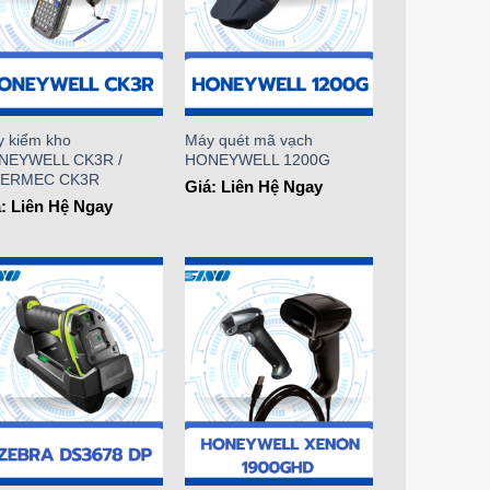
 kiểm kho
Máy quét mã vạch
NEYWELL CK3R /
HONEYWELL 1200G
TERMEC CK3R
Giá: Liên Hệ Ngay
: Liên Hệ Ngay
Add to
Add to
Wishlist
Wishlist