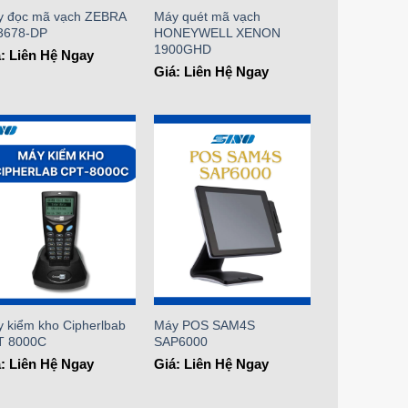
y đọc mã vạch ZEBRA
Máy quét mã vạch
3678-DP
HONEYWELL XENON
1900GHD
: Liên Hệ Ngay
Giá: Liên Hệ Ngay
Add to
Add to
Wishlist
Wishlist
 kiểm kho Cipherlbab
Máy POS SAM4S
T 8000C
SAP6000
: Liên Hệ Ngay
Giá: Liên Hệ Ngay