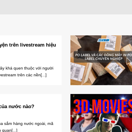
yện trên livestream hiệu
đây khá quen thuộc với người
ivestream trên các nền[...]
 của nước nào?
ua sắm hàng nước ngoài, mã
 quan[...]