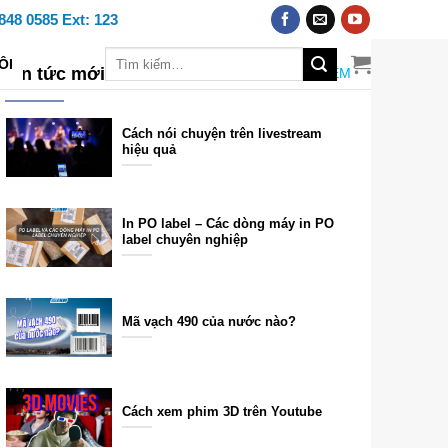
848 0585 Ext: 123
ÔI
Tin tức mới nhất
XEM THÊM
Cách nói chuyện trên livestream
hiệu quả
In PO label – Các dòng máy in PO
label chuyên nghiệp
Mã vạch 490 của nước nào?
Cách xem phim 3D trên Youtube