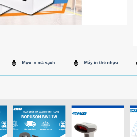
Mực in mã vạch
Máy in thẻ nhựa
o
Add to
Add to
st
Wishlist
Wishlist