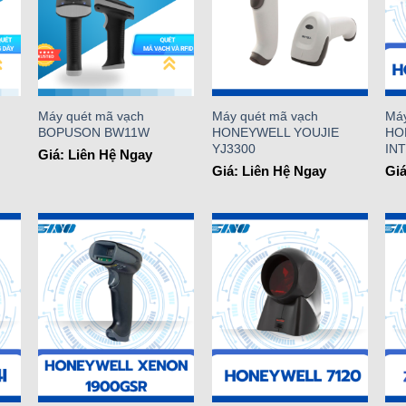
Máy quét mã vạch
Máy quét mã vạch
Máy
BOPUSON BW11W
HONEYWELL YOUJIE
HO
YJ3300
IN
Giá: Liên Hệ Ngay
Giá: Liên Hệ Ngay
Giá
o
Add to
Add to
st
Wishlist
Wishlist