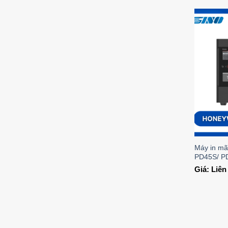
Máy in m
PD45S/ P
Giá: Liê