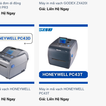
á đơn di động
Máy in mã vạch GODEX ZX420I
l PR3
Giá: Liên Hệ Ngay
n Hệ Ngay
Add to
Add to
Wishlist
Wishlist
mã vạch HONEYWELL
Máy in mã vạch HONEYWELL
PC43T
n Hệ Ngay
Giá: Liên Hệ Ngay