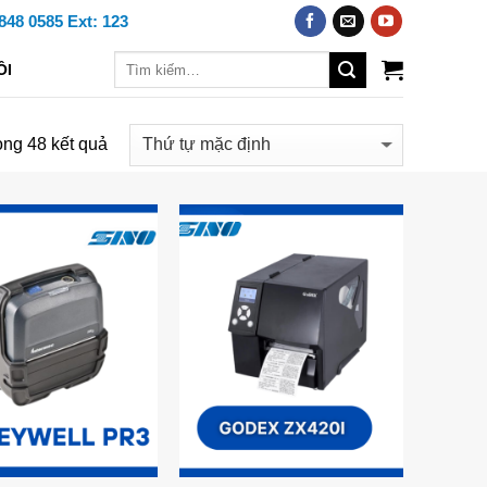
848 0585 Ext: 123
ÔI
ong 48 kết quả
Add to
Add to
Wishlist
Wishlist