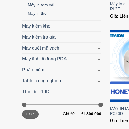
Máy in d
Máy in tem vải
RL3E
Máy in thẻ
Giá: Liê
Máy kiểm kho
Máy kiểm tra giá
Máy quét mã vạch
Máy tính di động PDA
Phần mềm
Tablet công nghiệp
Thiết bị RFID
MÁY IN 
PC23D
Giá
₫0
—
₫1,800,000
LỌC
Giá: Liê