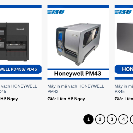
Add to
Add to
Wishlist
Wishlist
ã vạch HONEYWELL
Máy in mã vạch HONEYWELL
Máy in 
D45
PM43
PX45
n Hệ Ngay
Giá: Liên Hệ Ngay
Giá: Liê
1
2
3
4