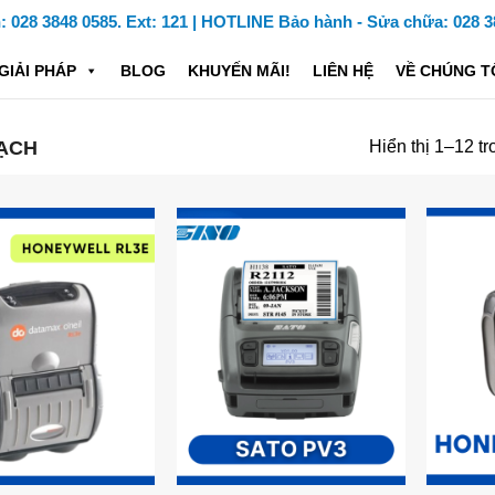
028 3848 0585. Ext: 121 | HOTLINE Bảo hành - Sửa chữa: 028 3
GIẢI PHÁP
BLOG
KHUYẾN MÃI!
LIÊN HỆ
VỀ CHÚNG T
VẠCH
Hiển thị 1–12 tr
Add to
Add to
Wishlist
Wishlist