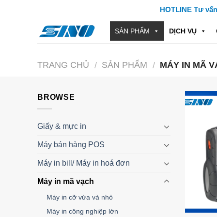
Skip
HOTLINE Tư vấn: 
to
content
SẢN PHẨM
DỊCH VỤ
TRANG CHỦ
SẢN PHẨM
MÁY IN MÃ 
/
/
BROWSE
Giấy & mực in
Máy bán hàng POS
Máy in bill/ Máy in hoá đơn
Máy in mã vạch
Máy in cỡ vừa và nhỏ
Máy in công nghiệp lớn