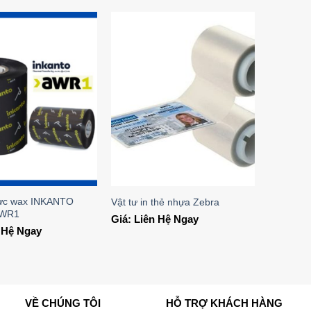
Add to
Add to
Wishlist
Wishlist
ực wax INKANTO
Vật tư in thẻ nhựa Zebra
WR1
Giá: Liên Hệ Ngay
n Hệ Ngay
VỀ CHÚNG TÔI
HỖ TRỢ KHÁCH HÀNG