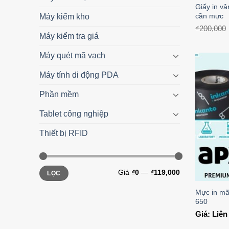
Giấy in v
cần mực
Máy kiểm kho
₫
200,000
Máy kiểm tra giá
Máy quét mã vạch
Máy tính di động PDA
Phần mềm
Tablet công nghiệp
Thiết bị RFID
Giá
₫0
—
₫119,000
LỌC
Mực in mã
650
Giá: Liê