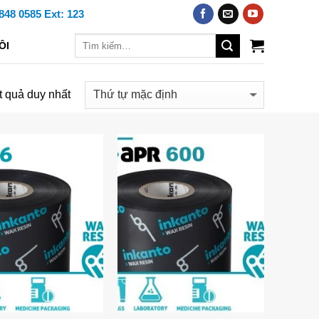
848 0585 Ext: 123
ÔI
t quả duy nhất
Add to
Add to
Wishlist
Wishlist