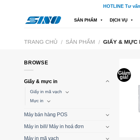
Skip
HOTLINE Tư vấn: 
to
content
SẢN PHẨM
DỊCH VỤ
TRANG CHỦ
SẢN PHẨM
GIẤY & MỰC 
/
/
BROWSE
Giảm
giá!
Giấy & mực in
Giấy in mã vạch
Mực in
Máy bán hàng POS
Máy in bill/ Máy in hoá đơn
Máy in mã vạch