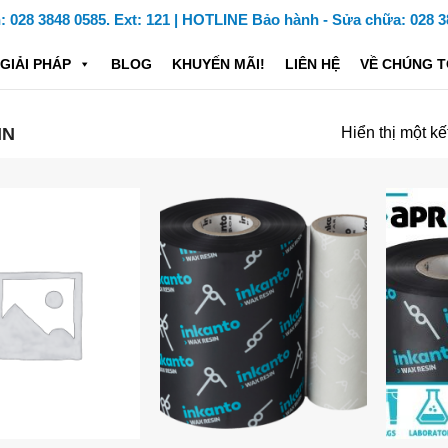
028 3848 0585. Ext: 121 | HOTLINE Bảo hành - Sửa chữa: 028 3
GIẢI PHÁP
BLOG
KHUYẾN MÃI!
LIÊN HỆ
VỀ CHÚNG T
IN
Hiển thị một kế
Add to
Add to
Wishlist
Wishlist