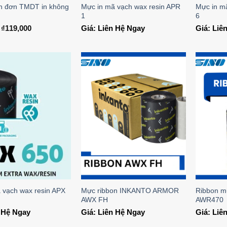
ận đơn TMDT in không
Mực in mã vạch wax resin APR
Mực in m
1
6
₫
119,000
Giá: Liên Hệ Ngay
Giá: Liê
Add to
Add to
Wishlist
Wishlist
 vạch wax resin APX
Mực ribbon INKANTO ARMOR
Ribbon 
AWX FH
AWR470
n Hệ Ngay
Giá: Liên Hệ Ngay
Giá: Liê