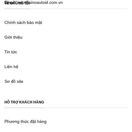
Email:
info@sinoautoid.com.vn
VỀ CHÚNG TÔI
Chính sách bảo mật
Giới thiệu
Tin tức
Liên hệ
Sơ đồ site
HỖ TRỢ KHÁCH HÀNG
Phương thức đặt hàng