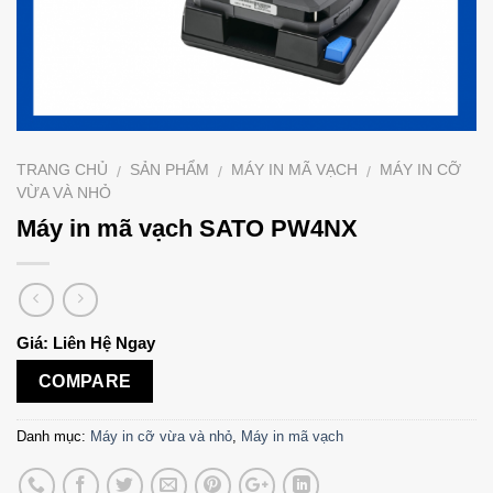
TRANG CHỦ
SẢN PHẨM
MÁY IN MÃ VẠCH
MÁY IN CỠ
/
/
/
VỪA VÀ NHỎ
Máy in mã vạch SATO PW4NX
Giá: Liên Hệ Ngay
COMPARE
Danh mục:
Máy in cỡ vừa và nhỏ
,
Máy in mã vạch