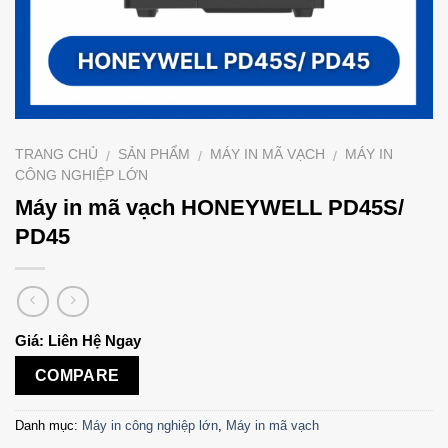
TRANG CHỦ
SẢN PHẨM
MÁY IN MÃ VẠCH
MÁY IN
/
/
/
CÔNG NGHIỆP LỚN
Máy in mã vạch HONEYWELL PD45S/
PD45
Giá: Liên Hệ Ngay
COMPARE
Danh mục:
Máy in công nghiệp lớn
,
Máy in mã vạch