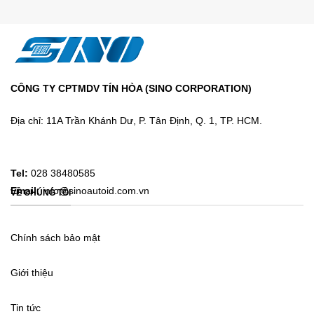
CÔNG TY CPTMDV TÍN HÒA (SINO CORPORATION)
Địa chỉ: 11A Trần Khánh Dư, P. Tân Định, Q. 1, TP. HCM.
Tel:
028 38480585
Email:
info@sinoautoid.com.vn
VỀ CHÚNG TÔI
Chính sách bảo mật
Giới thiệu
Tin tức