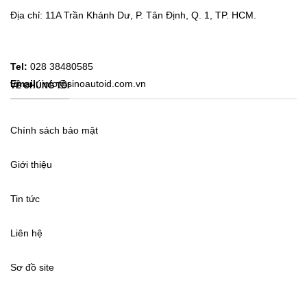
Địa chỉ: 11A Trần Khánh Dư, P. Tân Định, Q. 1, TP. HCM.
Tel:
028 38480585
Email:
info@sinoautoid.com.vn
VỀ CHÚNG TÔI
Chính sách bảo mật
Giới thiệu
Tin tức
Liên hệ
Sơ đồ site