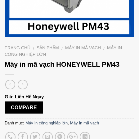
TRANG CHỦ
SẢN PHẨM
MÁY IN MÃ VẠCH
MÁY IN
/
/
/
CÔNG NGHIỆP LỚN
Máy in mã vạch HONEYWELL PM43
Giá: Liên Hệ Ngay
COMPARE
Danh mục:
Máy in công nghiệp lớn
,
Máy in mã vạch